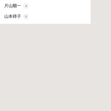
片山順一
6
山本祥子
0