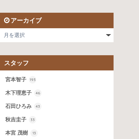
アーカイブ
スタッフ
宮本智子
193
木下理恵子
46
石田ひろみ
43
秋吉圭子
33
本宮 茂樹
13