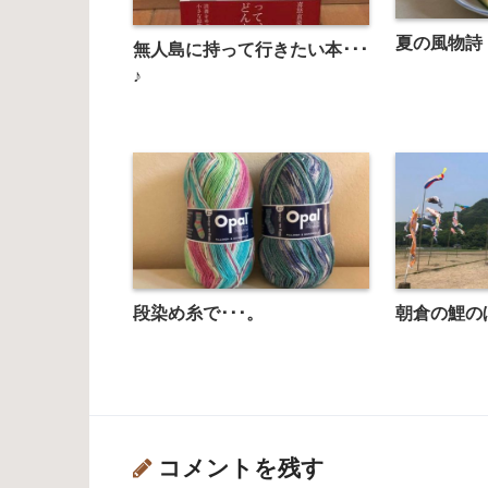
夏の風物詩
無人島に持って行きたい本･･･
♪
段染め糸で･･･。
朝倉の鯉の
コメントを残す