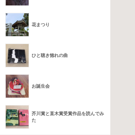
花まつり
ひと聴き惚れの曲
お誕生会
芥川賞と直木賞受賞作品を読んでみ
た